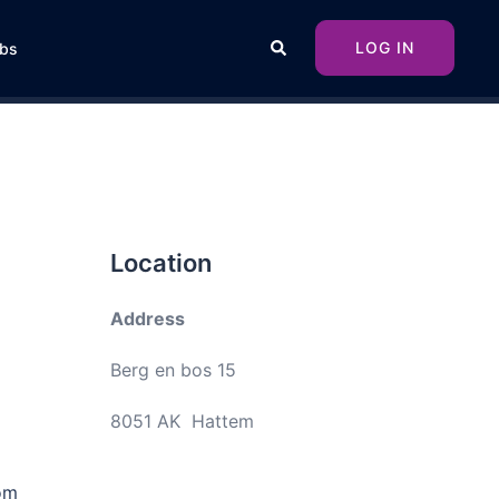
Search
LOG IN
bs
Location
Address
Berg en bos 15
8051 AK Hattem
 om